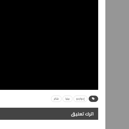
إدواردو
بينيا
هالر
اترك تعليق