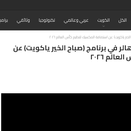
الكل
الكويت
عربي وعالمي
تكنولوجيا
وثائقي
برامج
 الخير ياكويت) عن استضافة المكسيك لتنظيم كأس العالم ٢٠٢٦
هالر في برنامج (صباح الخير ياكويت) عن
الم ٢٠٢٦