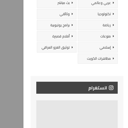
عربي وعالمي
بث مباشر
تكنولوجيا
وثائقي
رياضة
برامج يوتيوبية
منوعات
أفلام قصيرة
إسلامي
توثيق الغزو العراقي
مظاهرات الكويت
انستغرام