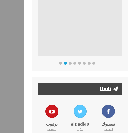
تابعنا
فيسبوك
alziadiq8
يوتيوب
اعجاب
متابع
معجب