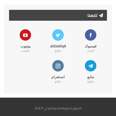
تابعنا
فيسبوك
alziadiq8
يوتيوب
اعجاب
متابع
معجب
متابع
انستغرام
متابع
متابع
الحقوق محفوظة لمدونة الزيادي © 2026