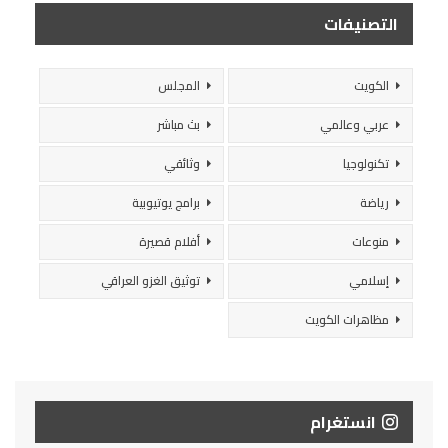
التصنيفات
الكويت
المجلس
عربي وعالمي
بث مباشر
تكنولوجيا
وثائقي
رياضة
برامج يوتيوبية
منوعات
أفلام قصيرة
إسلامي
توثيق الغزو العراقي
مظاهرات الكويت
انستغرام