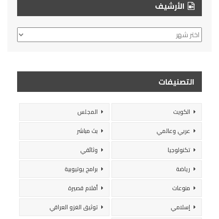
الأرشيف
الأرشيف
التصنيفات
الكويت
المجلس
عربي وعالمي
بث مباشر
تكنولوجيا
وثائقي
رياضة
برامج يوتيوبية
منوعات
أفلام قصيرة
إسلامي
توثيق الغزو العراقي