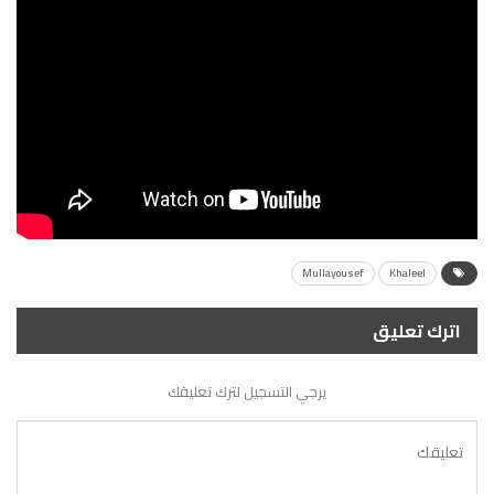
Mullayousef
Khaleel
اترك تعليق
يرجي التسجيل لترك تعليقك