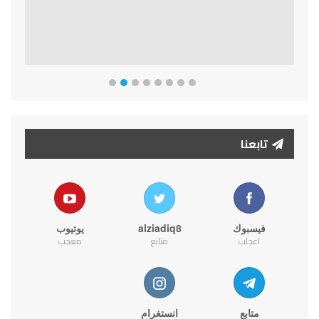
تابعنا
فيسبوك
alziadiq8
يوتيوب
اعجاب
متابع
معجب
متابع
انستغرام