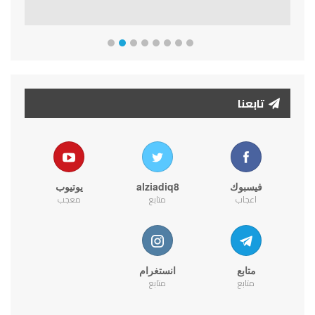
تابعنا
فيسبوك
alziadiq8
يوتيوب
اعجاب
متابع
معجب
متابع
انستغرام
متابع
متابع