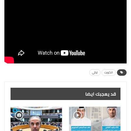
الكويت
ليالي
قد يعجبك ايضا