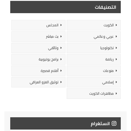
التصنيفات
الكويت
المجلس
عربي وعالمي
بث مباشر
تكنولوجيا
وثائقي
رياضة
برامج يوتيوبية
منوعات
أفلام قصيرة
إسلامي
توثيق الغزو العراقي
مظاهرات الكويت
انستغرام