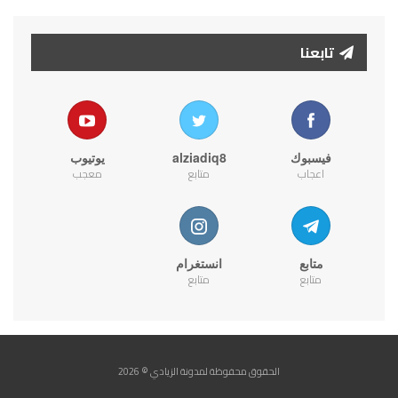
تابعنا
فيسبوك
alziadiq8
يوتيوب
اعجاب
متابع
معجب
متابع
انستغرام
متابع
متابع
الحقوق محفوظة لمدونة الزيادي © 2026