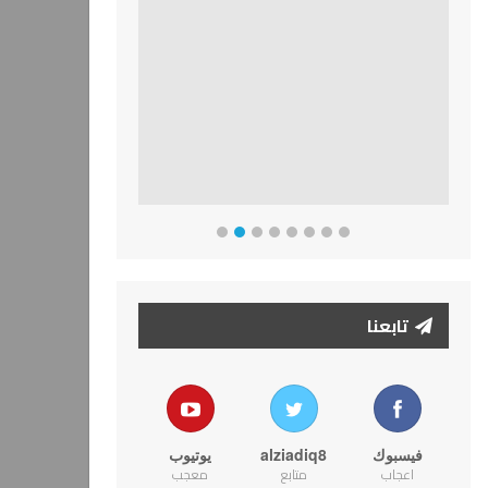
تابعنا
فيسبوك
alziadiq8
يوتيوب
اعجاب
متابع
معجب