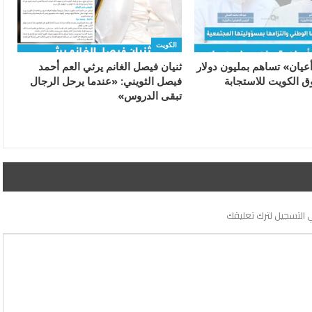
الكويت
يان» تساهم بمليون دولار
ثنيان فيصل الغانم يرثي العم أحمد
 الكويت للاستجابة
فيصل الثويني: «عندما يرحل الرجال
تبقى الدروس»
 التسجيل لترك تعليقك