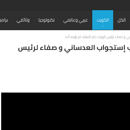
الكل
الكويت
عربي وعالمي
تكنولوجيا
وثائقي
برامج
و صفاء لرئيس الوزراء جابر المبارك لم يؤيده أحد
اب إستجواب العدساني و صفاء لرئيس