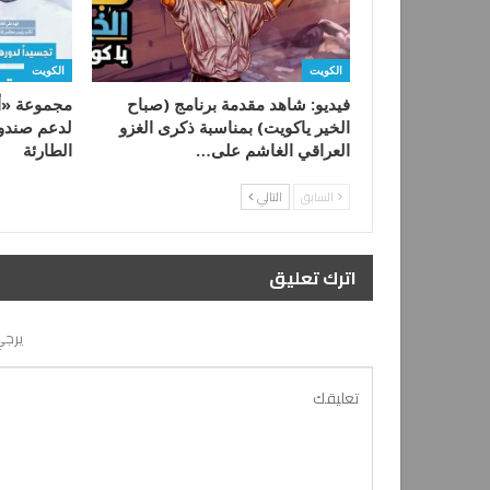
الكويت
الكويت
فيديو: شاهد مقدمة برنامج (صباح
مجموعة «أع
الخير ياكويت) بمناسبة ذكرى الغزو
لدعم صندوق
العراقي الغاشم على…
الطارئة
السابق
التالي
اترك تعليق
يرجي