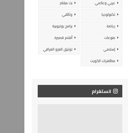
عربي وعالمي
بث مباشر
تكنولوجيا
وثائقي
رياضة
برامج يوتيوبية
منوعات
أفلام قصيرة
إسلامي
توثيق الغزو العراقي
مظاهرات الكويت
انستغرام