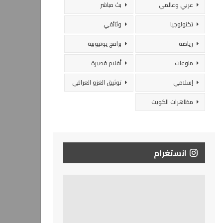
عربي وعالمي
بث مباشر
تكنولوجيا
وثائقي
رياضة
برامج يوتيوبية
منوعات
أفلام قصيرة
إسلامي
توثيق الغزو العراقي
مظاهرات الكويت
انستغرام