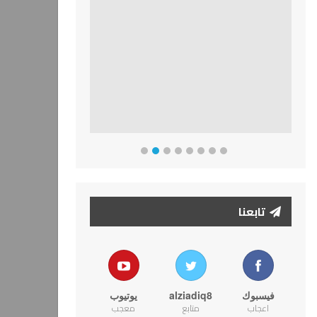
تابعنا
فيسبوك
alziadiq8
يوتيوب
اعجاب
متابع
معجب