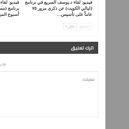
فيديو: لقاء د.يوسف السريع في برنامج
فيديو: لقاء
(ليالي الكويت) عن ذكرى مرور ٧٥
برنامج (مس
عاماً على تأسيس…
أسبوع المر
السابق
التالي
اترك تعليق
يرجي