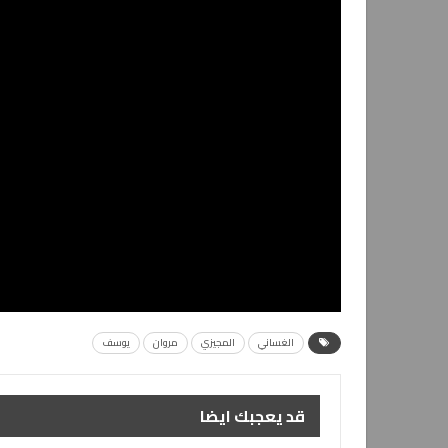
الغساني
المجيزي
مروان
يوسف
قد يعجبك ايضا