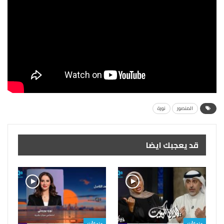
المنصور
نورة
قد يعجبك ايضا
منوعات
منوعات