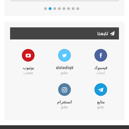
تابعنا
فيسبوك
alziadiq8
يوتيوب
اعجاب
متابع
معجب
متابع
انستغرام
متابع
متابع