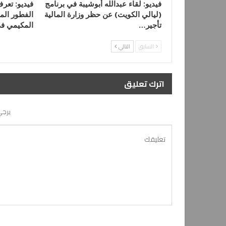
فيديو: لقاء عبدالله أبوشيبة في برنامج
فيديو: تعر
(ليالي الكويت) عن حظر وزارة المالية
الفطور الم
تأجير…
المكيمي ف
السابق
التالي
اترك تعليق
يرجي