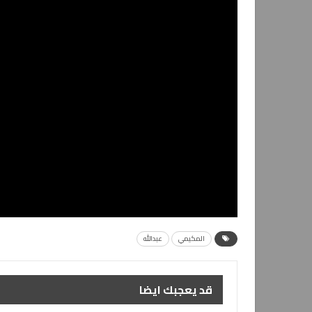
المكيمي
عبدالله
قد يعجبك ايضا