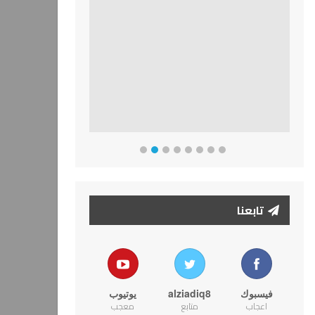
تابعنا
فيسبوك
alziadiq8
يوتيوب
اعجاب
متابع
معجب