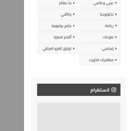
عربي وعالمي
بث مباشر
تكنولوجيا
وثائقي
رياضة
برامج يوتيوبية
منوعات
أفلام قصيرة
إسلامي
توثيق الغزو العراقي
مظاهرات الكويت
انستغرام