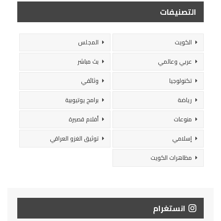
التصنيفات
الكويت
المجلس
عربي وعالمي
بث مباشر
تكنولوجيا
وثائقي
رياضة
برامج يوتيوبية
منوعات
أفلام قصيرة
إسلامي
توثيق الغزو العراقي
مظاهرات الكويت
انستغرام