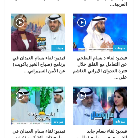
العربية…
منوعات
منوعات
فيديو: لقاء د.بسام البطحي
فيديو: لقاء بسام العبدان في
عن التعامل مع القلق خلال
برنامج (صباح الخير ياكويت)
فترة العدوان الإيراني الغاشم
عن الأمن السيبراني…
على…
منوعات
منوعات
فيديو: لقاء بسام جايد
فيديو: لقاء بسام العبدان في
الشمري في برنامج (مال و
برنامج (إشراقة كويتية) عن