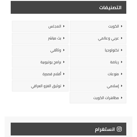
التصنيفات
الكويت
المجلس
عربي وعالمي
بث مباشر
تكنولوجيا
وثائقي
رياضة
برامج يوتيوبية
منوعات
أفلام قصيرة
إسلامي
توثيق الغزو العراقي
مظاهرات الكويت
انستغرام