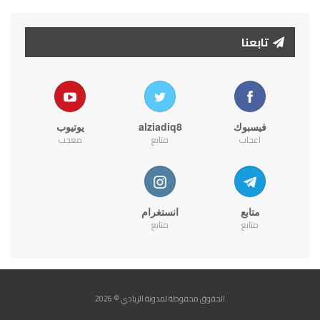
تابعنا
فيسبوك
alziadiq8
يوتيوب
اعجاب
متابع
معجب
متابع
انستغرام
متابع
متابع
الحقوق محفوظة لمدونة الزيادي © 2026