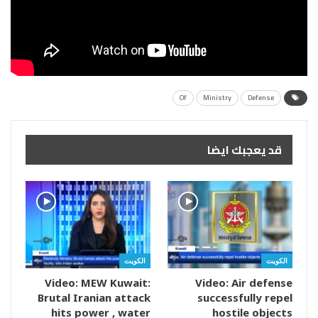
Of
Ministry
Defense
قد يعجبك ايضا
الكويت
الكويت
Video: MEW Kuwait:
Video: Air defense
Brutal Iranian attack
successfully repel
hits power , water
hostile objects