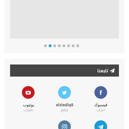
تابعنا
فيسبوك
alziadiq8
يوتيوب
اعجاب
متابع
معجب