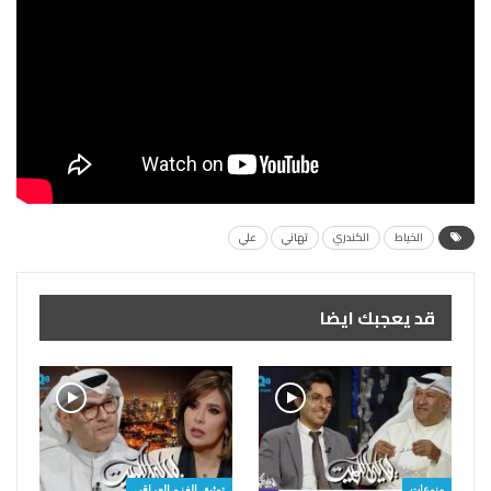
الخياط
الكندري
تهاني
علي
قد يعجبك ايضا
منوعات
توثيق الغزو العراقي