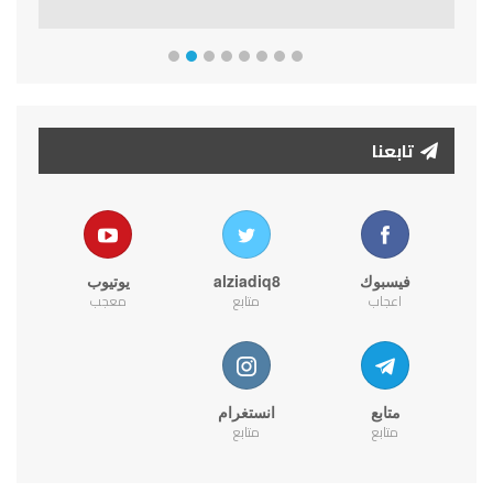
تابعنا
فيسبوك
alziadiq8
يوتيوب
اعجاب
متابع
معجب
متابع
انستغرام
متابع
متابع