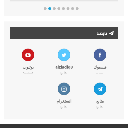
تابعنا
فيسبوك
alziadiq8
يوتيوب
اعجاب
متابع
معجب
متابع
انستغرام
متابع
متابع