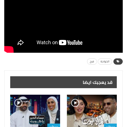
الخواجة
فرح
قد يعجبك ايضا
منوعات
منوعات