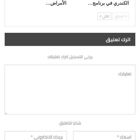
الكندري في برنامج…
الأمراض…
السابق
التالي
اترك تعليق
يرجي التسجيل لترك تعليقك
شكرا للتعليق