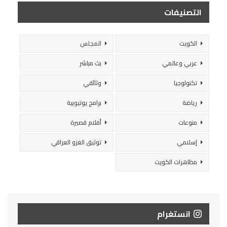
التصنيفات
الكويت
المجلس
عربي وعالمي
بث مباشر
تكنولوجيا
وثائقي
رياضة
برامج يوتيوبية
منوعات
أفلام قصيرة
إسلامي
توثيق الغزو العراقي
مظاهرات الكويت
انستغرام