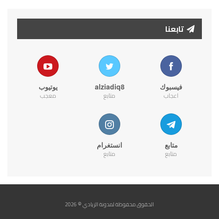
تابعنا
فيسبوك
alziadiq8
يوتيوب
اعجاب
متابع
معجب
متابع
انستغرام
متابع
متابع
الحقوق محفوظة لمدونة الزيادي © 2026