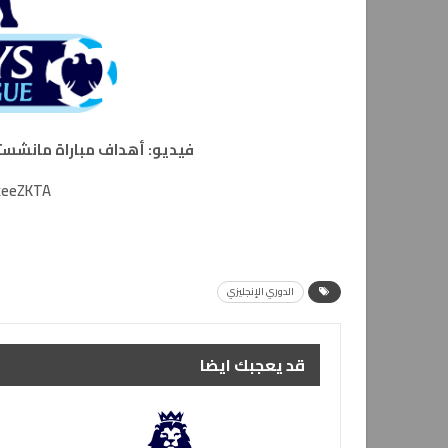
فيديو: أهداف مباراة مانشستر سيتي 2 – 1 ليفربول ضمن ال
keeZKTA
الدوري الإنجليزي
قد يعجبك ايضا