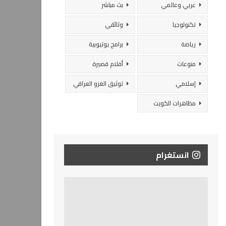
عربي وعالمي
بث مباشر
تكنولوجيا
وثائقي
رياضة
برامج يوتيوبية
منوعات
أفلام قصيرة
إسلامي
توثيق الغزو العراقي
مظاهرات الكويت
انستغرام