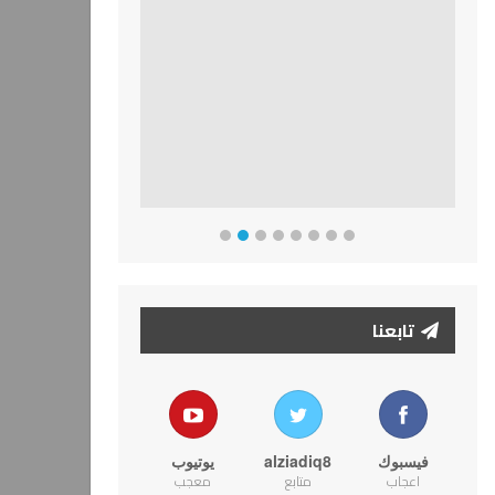
تابعنا
فيسبوك
alziadiq8
يوتيوب
اعجاب
متابع
معجب