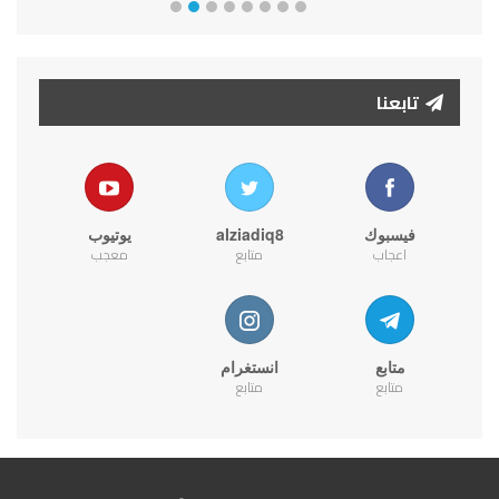
تابعنا
فيسبوك
alziadiq8
يوتيوب
اعجاب
متابع
معجب
متابع
انستغرام
متابع
متابع