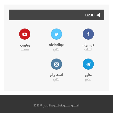
تابعنا
فيسبوك
alziadiq8
يوتيوب
اعجاب
متابع
معجب
متابع
انستغرام
متابع
متابع
الحقوق محفوظة لمدونة الزيادي © 2026