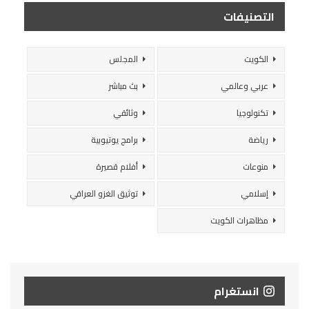
التصنيفات
الكويت
المجلس
عربي وعالمي
بث مباشر
تكنولوجيا
وثائقي
رياضة
برامج يوتيوبية
منوعات
أفلام قصيرة
إسلامي
توثيق الغزو العراقي
مظاهرات الكويت
انستغرام