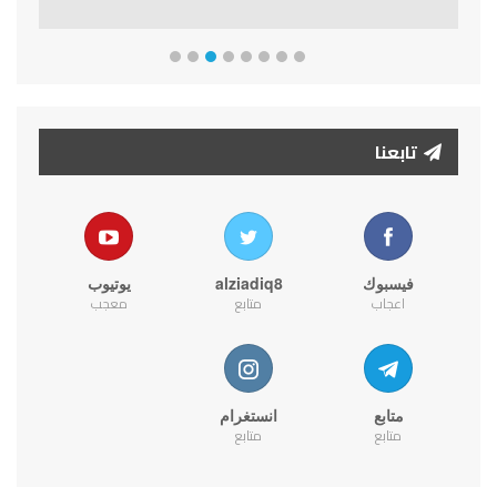
تابعنا
فيسبوك
alziadiq8
يوتيوب
اعجاب
متابع
معجب
متابع
انستغرام
متابع
متابع