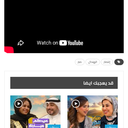
إنتصار
الهندال
صبر
قد يعجبك ايضا
منوعات
منوعات