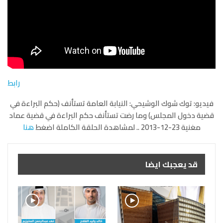
رابط
فيديو: توك شوك الوشيحي: النيابة العامة تستأنف (حكم البراءة في
قضية دخول المجلس) وما رضت تستأنف حكم البراءة في قضية عماد
مغنية 23-12-2013 .. لمشاهدة الحلقة الكاملة اضغط
هنا
قد يعجبك ايضا