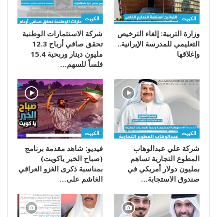
الكويت
الكويت
وزارة التربية: إلغاء الترخيص
شركة الاستثمارات الوطنية
التعليمي للمدرسة الإيرانية..
تحقق صافي أرباح 12.3
وإغلاقها
مليون دينار وربحية 15.4
فلساً للسهم…
الكويت
الكويت
شركة علي عبدالوهاب
فيديو: شاهد مقدمة برنامج
المطوع التجارية تساهم
(صباح الخير ياكويت)
بمليون دولار أمريكي في
بمناسبة ذكرى الغزو العراقي
صندوق الاستجابة…
الغاشم على…