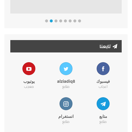
تابعنا
فيسبوك
alziadiq8
يوتيوب
اعجاب
متابع
معجب
متابع
انستغرام
متابع
متابع