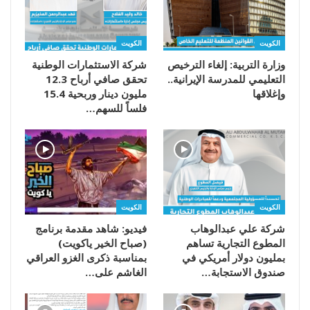
الكويت
الكويت
وزارة التربية: إلغاء الترخيص
شركة الاستثمارات الوطنية
التعليمي للمدرسة الإيرانية..
تحقق صافي أرباح 12.3
وإغلاقها
مليون دينار وربحية 15.4
فلساً للسهم…
الكويت
الكويت
شركة علي عبدالوهاب
فيديو: شاهد مقدمة برنامج
المطوع التجارية تساهم
(صباح الخير ياكويت)
بمليون دولار أمريكي في
بمناسبة ذكرى الغزو العراقي
صندوق الاستجابة…
الغاشم على…