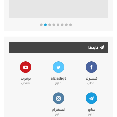
تابعنا
فيسبوك
alziadiq8
يوتيوب
اعجاب
متابع
معجب
متابع
انستغرام
متابع
متابع