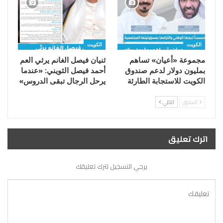
الكويت
الكويت
مجموعة «أعيان» تساهم
ثنيان فيصل الغانم يرثي العم
بمليون دولار لدعم صندوق
أحمد فيصل الثويني: «عندما
الكويت للاستجابة الطارئة
يرحل الرجال تبقى الدروس»
السابق
التالي
اترك تعليق
يرجي التسجيل لترك تعليقك