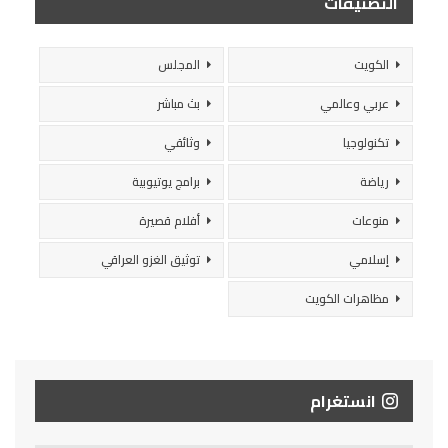
التصنيفات
الكويت
المجلس
عربي وعالمي
بث مباشر
تكنولوجيا
وثائقي
رياضة
برامج يوتيوبية
منوعات
أفلام قصيرة
إسلامي
توثيق الغزو العراقي
مظاهرات الكويت
انستغرام