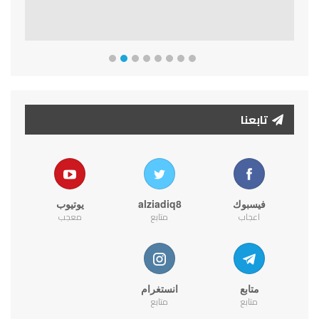
تابعنا
فيسبوك
alziadiq8
يوتيوب
اعجاب
متابع
معجب
متابع
انستغرام
متابع
متابع