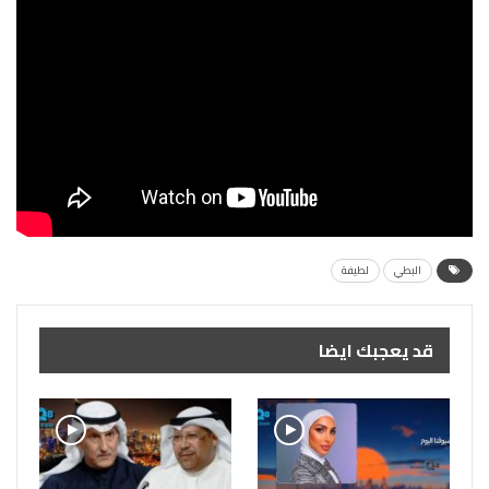
البطي
لطيفة
قد يعجبك ايضا