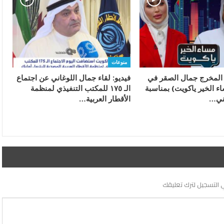
منوعات
ء المخرج جمال الصقر في
فيديو: لقاء جمال اللوغاني عن اجتماع
ء الخير ياكويت) بمناسبة
الـ ١٧٥ للمكتب التنفيذي لمنظمة
طني…
الأقطار العربية…
 التسجيل لترك تعليقك