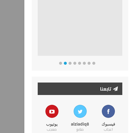
تابعنا
فيسبوك
alziadiq8
يوتيوب
اعجاب
متابع
معجب