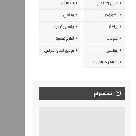
عربي وعالمي
بث مباشر
تكنولوجيا
وثائقي
رياضة
برامج يوتيوبية
منوعات
أفلام قصيرة
إسلامي
توثيق الغزو العراقي
مظاهرات الكويت
انستغرام