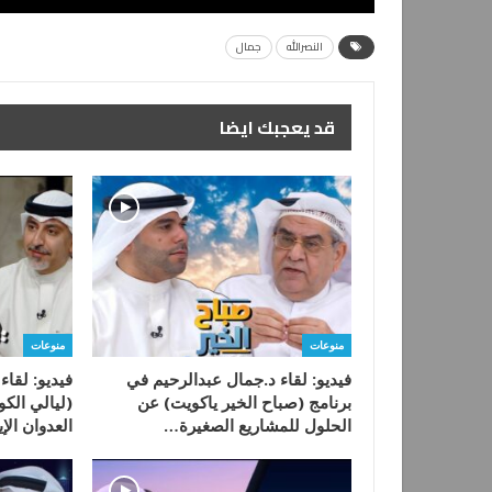
النصرالله
جمال
قد يعجبك ايضا
منوعات
منوعات
فيديو: لقاء د.جمال عبدالرحيم في
فيديو: لقاء
برنامج (صباح الخير ياكويت) عن
(ليالي الك
الحلول للمشاريع الصغيرة…
العدوان الإ