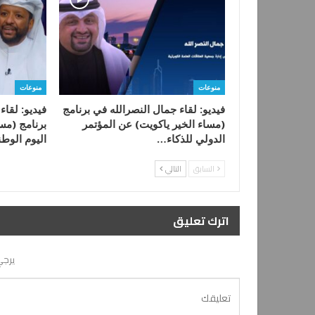
منوعات
منوعات
فيديو: لقاء جمال النصرالله في برنامج
فيديو: لقا
(مساء الخير ياكويت) عن المؤتمر
برنامج (مسا
الدولي للذكاء…
اليوم الو
السابق
التالي
اترك تعليق
يرجي