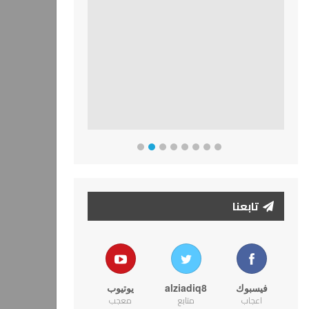
تابعنا
فيسبوك
alziadiq8
يوتيوب
اعجاب
متابع
معجب