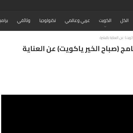
الكل
الكويت
عربي وعالمي
تكنولوجيا
وثائقي
برامج
كويت) عن العناية بالبشرة
امج (صباح الخير ياكويت) عن العناية