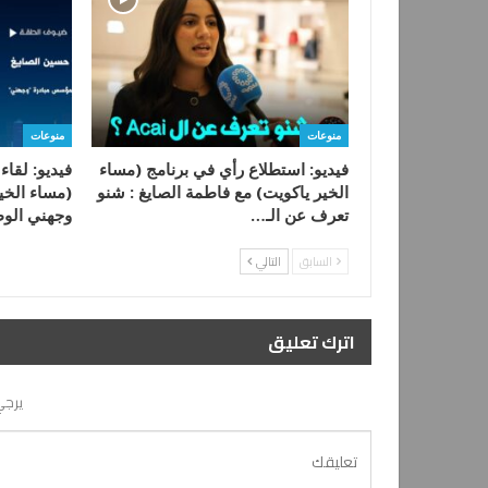
منوعات
منوعات
فيديو: استطلاع رأي في برنامج (مساء
فيديو: لقاء
الخير ياكويت) مع فاطمة الصايغ : شنو
(مساء الخي
تعرف عن الـ…
وجهني الوط
السابق
التالي
اترك تعليق
يرجي