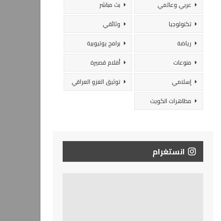
عربي وعالمي
بث مباشر
تكنولوجيا
وثائقي
رياضة
برامج يوتيوبية
منوعات
أفلام قصيرة
إسلامي
توثيق الغزو العراقي
مظاهرات الكويت
انستغرام