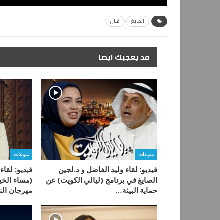
الصايغ
قنال
قد يعجبك ايضا
منوعات
منوعات
فيديو: لقاء وليد الفاضل و د.لجين
فيديو: لقاء
الصايغ في برنامج (ليالي الكويت) عن
(مساء الخير
حماية البيئة…
مهرجان ال