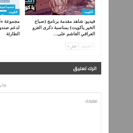
الكويت
الكويت
فيديو: شاهد مقدمة برنامج (صباح
مجموعة «أع
الخير ياكويت) بمناسبة ذكرى الغزو
لدعم صندوق
العراقي الغاشم على…
الطارئة
السابق
التالي
اترك تعليق
يرجي