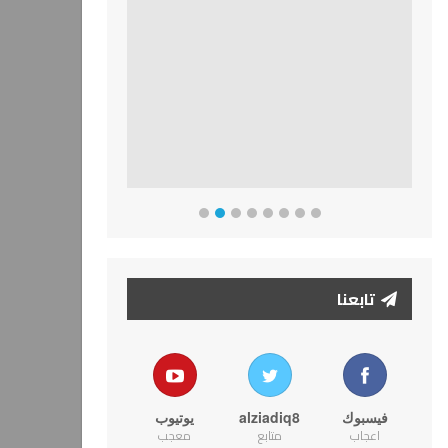
تابعنا
فيسبوك
alziadiq8
يوتيوب
اعجاب
متابع
معجب