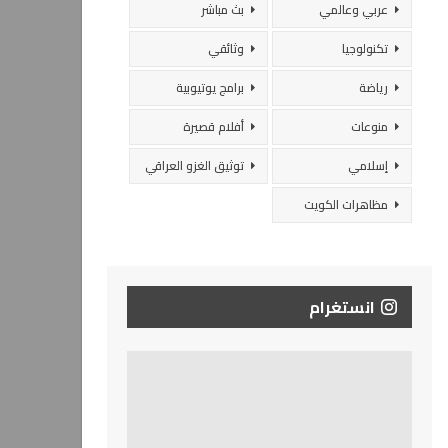
عربي وعالمي
بث مباشر
تكنولوجيا
وثائقي
رياضة
برامج يوتيوبية
منوعات
أفلام قصيرة
إسلامي
توثيق الغزو العراقي
مظاهرات الكويت
انستغرام