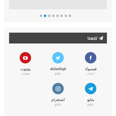
تابعنا
فيسبوك
alziadiq8
يوتيوب
اعجاب
متابع
معجب
متابع
انستغرام
متابع
متابع