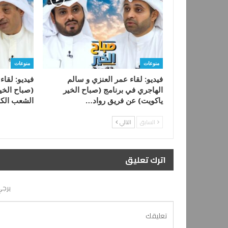
منوعات
منوعات
فيديو: لقاء عمر العنزي و سالم
فيديو: لقاء
الهاجري في برنامج (صباح الخير
(صباح الخير
ياكويت) عن فريق رواد…
الشعب الك
السابق
التالي
اترك تعليق
يرجي