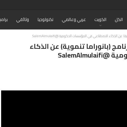
الكل
الكويت
عربي وعالمي
تكنولوجيا
وثائقي
برامج
 عن الذكاء الاصطناعي في المؤسسات الحكومية @SalemAlmulaifi
امج (بانوراما تنموية) عن الذكاء
SalemAlmu