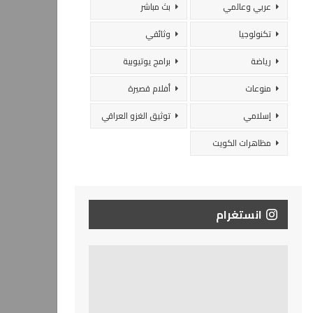
عربي وعالمي
بث مباشر
تكنولوجيا
وثائقي
رياضة
برامج يوتيوبية
منوعات
أفلام قصيرة
إسلامي
توثيق الغزو العراقي
مظاهرات الكويت
انستغرام