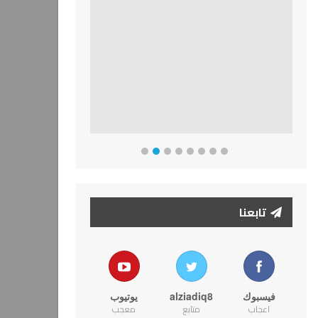
تابعنا
فيسبوك
alziadiq8
يوتيوب
اعجاب
متابع
معجب