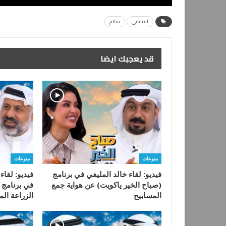
المليفي
سالم
قد يعجبك ايضا
منوعات
منوعات
فيديو: لقاء خالد المليفي في برنامج
فيديو: لقاء
(صباح الخير ياكويت) عن هواية جمع
في برنامج 
المسابيح
الزراعة الم