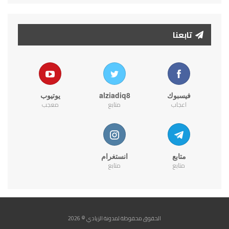
تابعنا
فيسبوك
alziadiq8
يوتيوب
اعجاب
متابع
معجب
متابع
انستغرام
متابع
متابع
الحقوق محفوظة لمدونة الزيادي © 2026