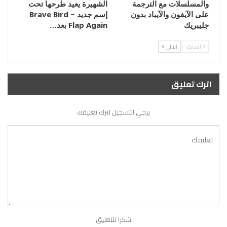
والمسلسلات مع الترجمة
الشهيرة يعيد طرحها تحت
على الآيفون والآيباد بدون
إسم جديد Brave Bird ~
جليبريك
Flap Again بعد…
السابق
التالي
اترك تعليق
يرجي التسجيل لترك تعليقك
شكرا للتعليق