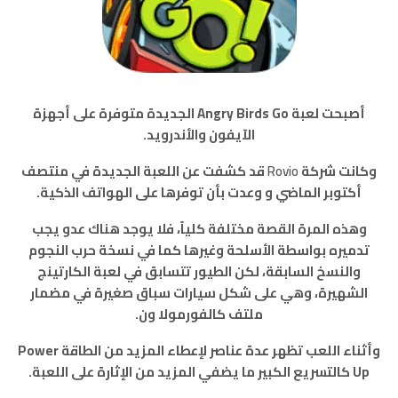
أصبحت لعبة Angry Birds Go الجديدة متوفرة على أجهزة
الآيفون والأندرويد.
وكانت شركة
Rovio
قد كشفت عن اللعبة الجديدة في منتصف
أكتوبر الماضي و وعدت بأن توفرها على الهواتف الذكية.
وهذه المرة القصة مختلفة كلياً، فلا يوجد هناك عدو يجب
تدميره بواسطة الأسلحة وغيرها كما في نسخة حرب النجوم
والنسخ السابقة، لكن الطيور تتسابق في لعبة الكارتينج
الشهيرة، وهي على شكل سيارات سباق صغيرة في مضمار
ملتف كالفورمولا ون.
وأثناء اللعب تظهر عدة عناصر لإعطاء المزيد من الطاقة Power
Up كالتسريع الكبير ما يضفي المزيد من الإثارة على اللعبة.