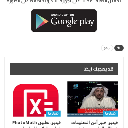
لتحميل اللعبة “مجاناً” على أجهزة الأندرويد اضغط على الصورة:
برامج
قد يعجبك ايضا
تكنولوجيا
تكنولوجيا
فيديو: خبير أمن المعلومات
فيديو: تطبيق PhotoMath