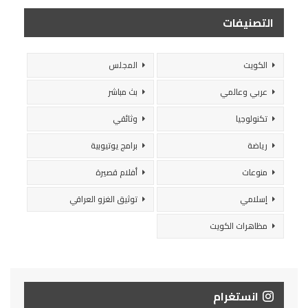
التصنيفات
الكويت
المجلس
عربي وعالمي
بث مباشر
تكنولوجيا
وثائقي
رياضة
برامج يوتيوبية
منوعات
أفلام قصيرة
إسلامي
توثيق الغزو العراقي
مظاهرات الكويت
انستغرام