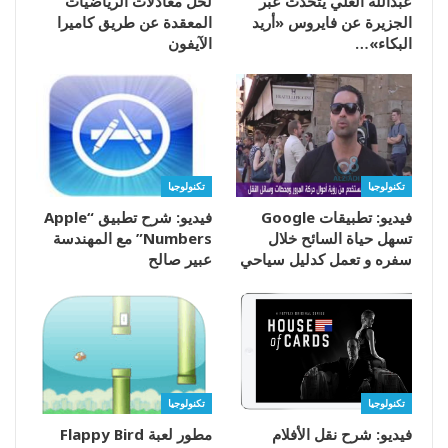
عبدالله العلي يتحدث عبر
لحل معادلات الرياضيات
الجزيرة عن فايروس «أريد
المعقدة عن طريق كاميرا
البكاء»…
الآيفون
تكنولوجيا
تكنولوجيا
فيديو: تطبيقات Google
فيديو: شرح تطبيق “Apple
تسهل حياة السائح خلال
Numbers” مع المهندسة
سفره و تعمل كدليل سياحي
عبير صالح
تكنولوجيا
تكنولوجيا
فيديو: شرح نقل الأفلام
مطور لعبة Flappy Bird