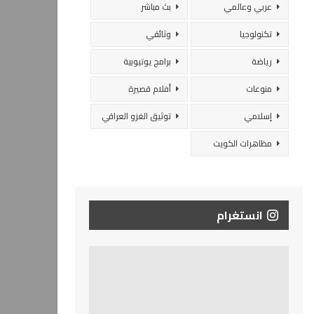
عربي وعالمي
بث مباشر
تكنولوجيا
وثائقي
رياضة
برامج يوتيوبية
منوعات
أفلام قصيرة
إسلامي
توثيق الغزو العراقي
مظاهرات الكويت
انستغرام