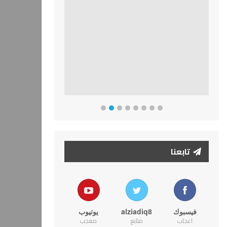
تابعنا
فيسبوك
alziadiq8
يوتيوب
اعجاب
متابع
معجب