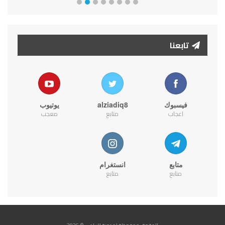
تابعنا
فيسبوك
alziadiq8
يوتيوب
اعجاب
متابع
معجب
متابع
انستغرام
متابع
متابع