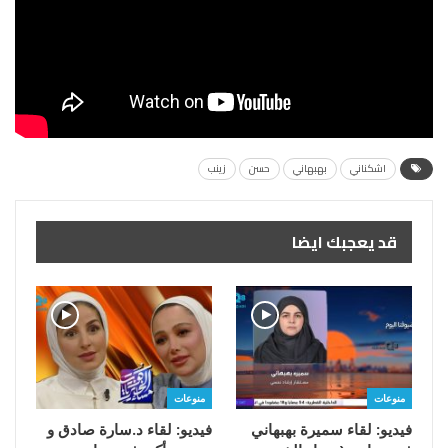
اشكناني
بهبهاني
حسن
زينب
قد يعجبك ايضا
منوعات
منوعات
فيديو: لقاء سميرة بهبهاني
فيديو: لقاء د.سارة صادق و