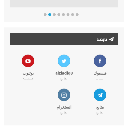
تابعنا
فيسبوك
alziadiq8
يوتيوب
اعجاب
متابع
معجب
متابع
انستغرام
متابع
متابع