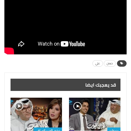
حسن
علي
قد يعجبك ايضا
منوعات
توثيق الغزو العراقي