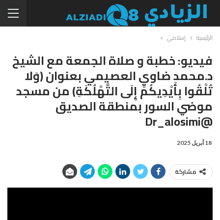
الرئيسية
إسلامي
فيديو: خطبة و صلاة الجمعة مع الشيخ
د.محمد ضاوي العصيمي بعنوان (وَلا
تُلْقُوا بِأَيْدِيكُمْ إِلَى التَّهْلُكَةِ) من مسجد
موضي السور بمنطقة الصديق
@dr_alosimi
18 أبريل 2025
مشاركة