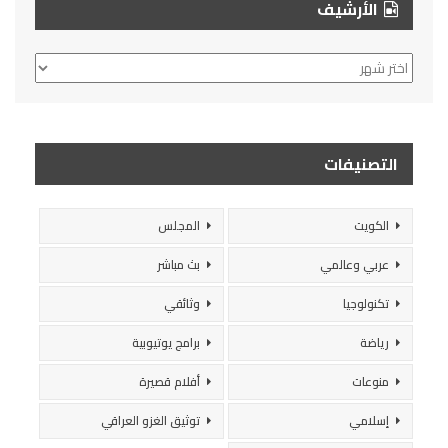
الأرشيف
الأرشيف
التصنيفات
الكويت
المجلس
عربي وعالمي
بث مباشر
تكنولوجيا
وثائقي
رياضة
برامج يوتيوبية
منوعات
أفلام قصيرة
إسلامي
توثيق الغزو العراقي