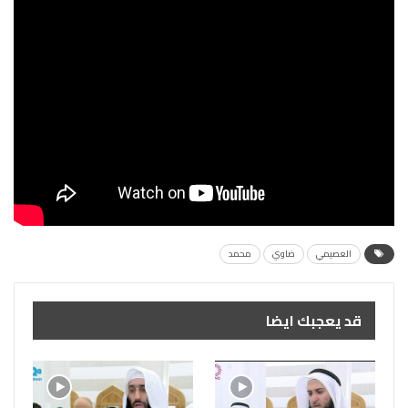
العصيمي
ضاوي
محمد
قد يعجبك ايضا