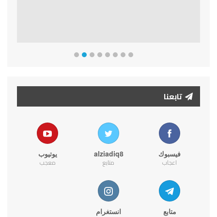
تابعنا
فيسبوك
alziadiq8
يوتيوب
اعجاب
متابع
معجب
متابع
انستغرام