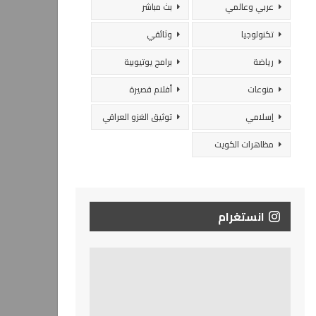
عربي وعالمي
بث مباشر
تكنولوجيا
وثائقي
رياضة
برامج يوتيوبية
منوعات
أفلام قصيرة
إسلامي
توثيق الغزو العراقي
مظاهرات الكويت
انستغرام