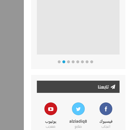
تابعنا
فيسبوك
alziadiq8
يوتيوب
اعجاب
متابع
معجب