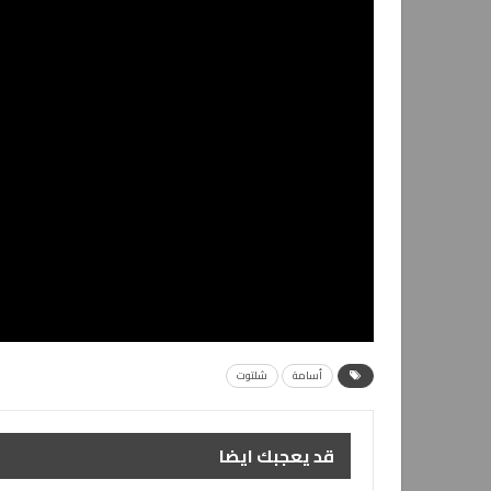
أسامة
شلتوت
قد يعجبك ايضا