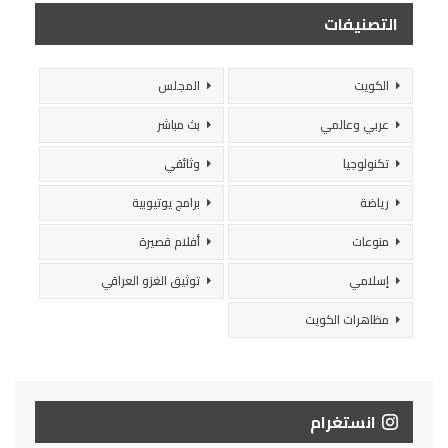
التصنيفات
الكويت
المجلس
عربي وعالمي
بث مباشر
تكنولوجيا
وثائقي
رياضة
برامج يوتيوبية
منوعات
أفلام قصيرة
إسلامي
توثيق الغزو العراقي
مظاهرات الكويت
انستغرام