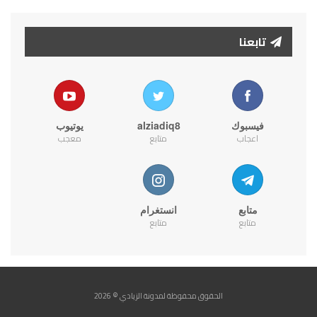
تابعنا
فيسبوك
alziadiq8
يوتيوب
اعجاب
متابع
معجب
متابع
انستغرام
متابع
متابع
الحقوق محفوظة لمدونة الزيادي © 2026