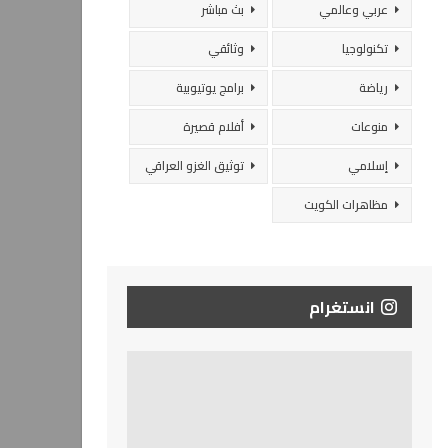
عربي وعالمي
بث مباشر
تكنولوجيا
وثائقي
رياضة
برامج يوتيوبية
منوعات
أفلام قصيرة
إسلامي
توثيق الغزو العراقي
مظاهرات الكويت
انستغرام