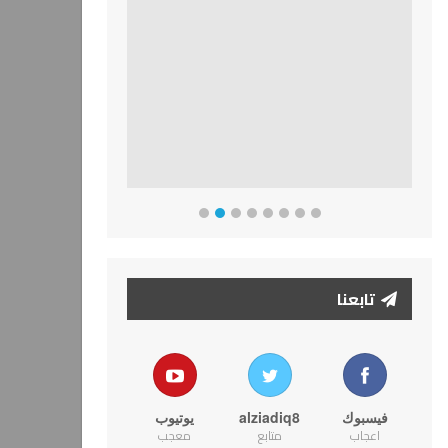
تابعنا
فيسبوك
alziadiq8
يوتيوب
اعجاب
متابع
معجب