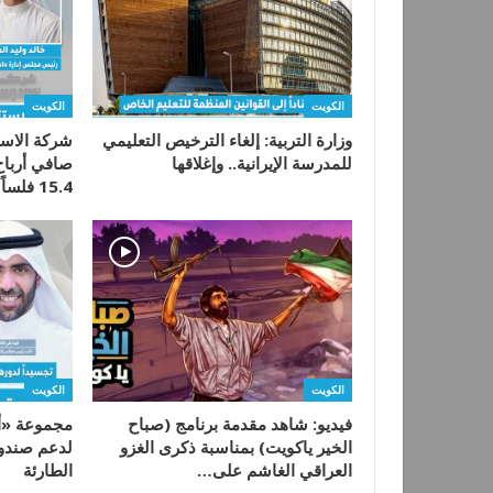
الكويت
الكويت
وزارة التربية: إلغاء الترخيص التعليمي
شركة الاست
للمدرسة الإيرانية.. وإغلاقها
15.4 فلساً للسهم…
الكويت
الكويت
فيديو: شاهد مقدمة برنامج (صباح
مجموعة «أع
الخير ياكويت) بمناسبة ذكرى الغزو
لدعم صندوق
العراقي الغاشم على…
الطارئة