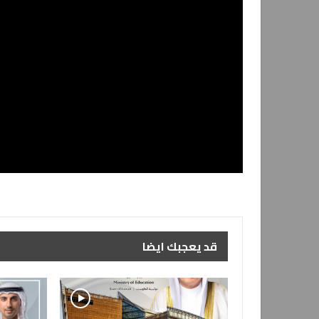
قد يعجبك ايضا