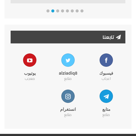
تابعنا
فيسبوك
alziadiq8
يوتيوب
اعجاب
متابع
معجب
متابع
انستغرام
متابع
متابع