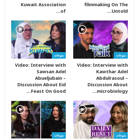
Kuwait Association
filmmaking On The
of…
Untold…
منوعات
منوعات
Video: Interview with
Video: Interview with
Sawsan Adel
Kawthar Adel
Abueljubain –
Abdulrasoul –
Discussion About Eid
Discussion About
Feast On Good…
microbiology…
منوعات
منوعات