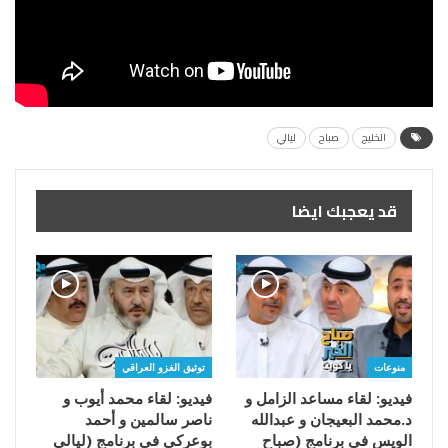
الخليج
صباح
ليالي
قد يعجبك ايضا
منوعات
توثيق الغزو العراقي
فيديو: لقاء مساعد الزامل و
فيديو: لقاء محمد أيوب و
د.محمد البعيجان و عبدالله
ناصر سالمين و أحمد
الويس في برنامج (صباح
بوعركي في برنامج (ليالي