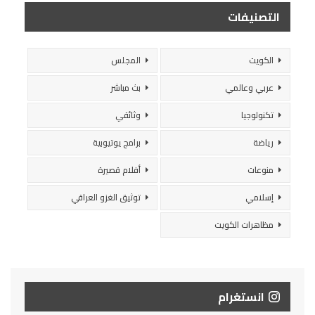
التصنيفات
الكويت
المجلس
عربي وعالمي
بث مباشر
تكنولوجيا
وثائقي
رياضة
برامج يوتيوبية
منوعات
أفلام قصيرة
إسلامي
توثيق الغزو العراقي
مظاهرات الكويت
انستغرام