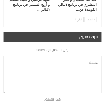
المطيري في برنامج (ليالي
و أريج التميمي في برنامج
الكويت) عن…
(ليالي…
السابق
التالي
اترك تعليق
يرجي التسجيل لترك تعليقك
شكرا للتعليق