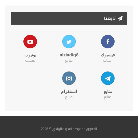
تابعنا
فيسبوك
alziadiq8
يوتيوب
اعجاب
متابع
معجب
متابع
انستغرام
متابع
متابع
الحقوق محفوظة لمدونة الزيادي © 2026