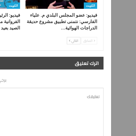
الكويت
الكويت
فيديو: عضو المجلس البلدي م. علياء
فيديو: الر
الفارسي: نتمنى تطبيق مشروع حديقة
الفروانية م
الدراجات الهوائية…
الصيد بعيد
السابق
التالي
اترك تعليق
يرجي