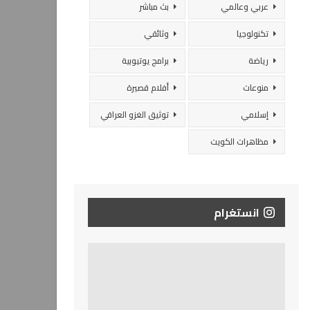
عربي وعالمي
بث مباشر
تكنولوجيا
وثائقي
رياضة
برامج يوتيوبية
منوعات
أفلام قصيرة
إسلامي
توثيق الغزو العراقي
مظاهرات الكويت
انستغرام