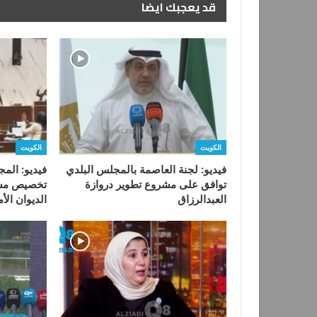
قد يعجبك ايضا
الكويت
الكويت
فيديو: لجنة العاصمة بالمجلس البلدي
فيديو: الم
توافق على مشروع تطوير دروازة
تخصيص مشرو
العبدالرزاق
الديوان ال