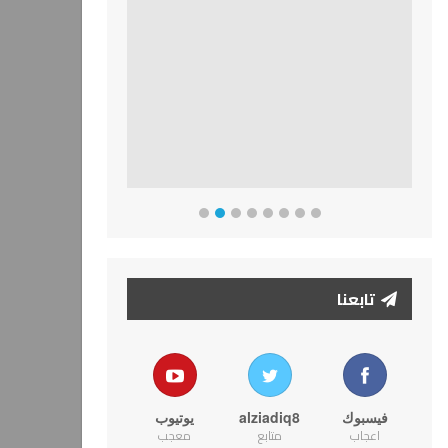
تابعنا
فيسبوك
alziadiq8
يوتيوب
اعجاب
متابع
معجب