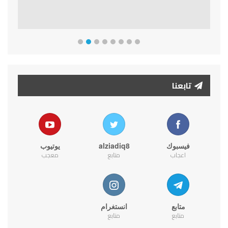
تابعنا
فيسبوك
alziadiq8
يوتيوب
اعجاب
متابع
معجب
متابع
انستغرام
متابع
متابع