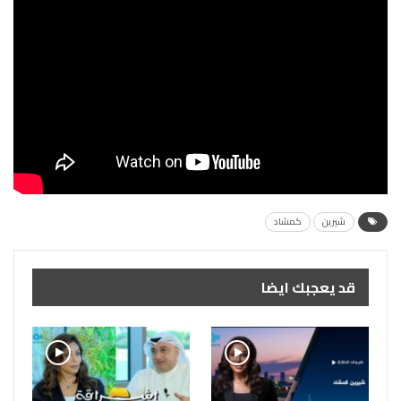
شيرين
كمشاد
قد يعجبك ايضا