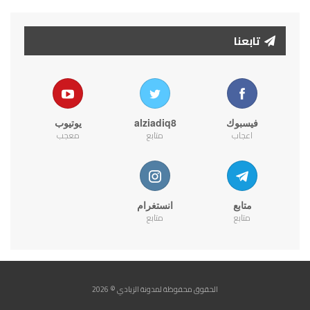
تابعنا
فيسبوك
alziadiq8
يوتيوب
اعجاب
متابع
معجب
متابع
انستغرام
متابع
متابع
الحقوق محفوظة لمدونة الزيادي © 2026