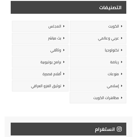
التصنيفات
الكويت
المجلس
عربي وعالمي
بث مباشر
تكنولوجيا
وثائقي
رياضة
برامج يوتيوبية
منوعات
أفلام قصيرة
إسلامي
توثيق الغزو العراقي
مظاهرات الكويت
انستغرام