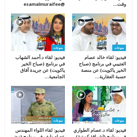
وقت…
@esamalmuraifee
منوعات
منوعات
فيديو: لقاء خالد عصام
فيديو: لقاء د.أحمد الشهاب
العتيبي في برنامج (صباح
في برنامج (صباح الخير
الخير ياكويت) عن منصة
ياكويت) عن جريدة آفاق
حسبة العقارية…
الجامعية…
منوعات
منوعات
فيديو: لقاء د.عصام الطواري
فيديو: لقاء اللواء المهندس
في برنامج (إشراقة كويتية)
عصام نايف في برنامج (نبض