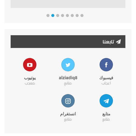
تابعنا
فيسبوك
alziadiq8
يوتيوب
اعجاب
متابع
معجب
متابع
انستغرام
متابع
متابع