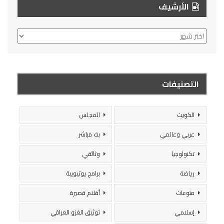
الأرشيف
الأرشيف
التصنيفات
الكويت
المجلس
عربي وعالمي
بث مباشر
تكنولوجيا
وثائقي
رياضة
برامج يوتيوبية
منوعات
أفلام قصيرة
إسلامي
توثيق الغزو العراقي