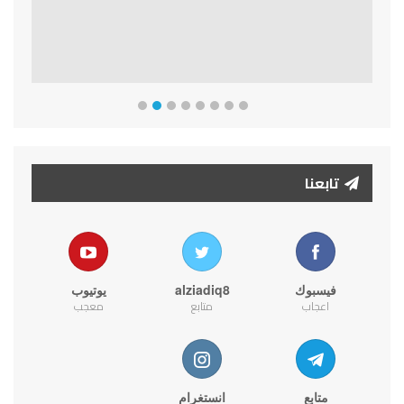
تابعنا
فيسبوك
alziadiq8
يوتيوب
اعجاب
متابع
معجب
متابع
انستغرام