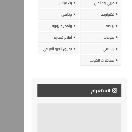
عربي وعالمي
بث مباشر
تكنولوجيا
وثائقي
رياضة
برامج يوتيوبية
منوعات
أفلام قصيرة
إسلامي
توثيق الغزو العراقي
مظاهرات الكويت
انستغرام