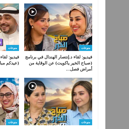
منوعات
منوعات
فيديو: لقاء د.إنتصار الهندال في برنامج
فيديو: لقاء
(صباح الخير ياكويت) عن الوقاية من
(عيدكم مبار
أمراض فصل…
منوعات
منوعات