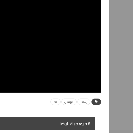
إنتصار
الهندال
صبر
قد يعجبك ايضا