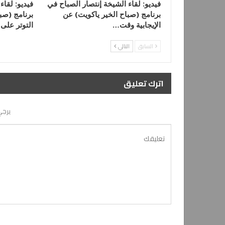
فيديو: لقاء الشيخة إنتصار الصباح في
فيديو: لقاء
برنامج (صباح الخير ياكويت) عن
برنامج (صبا
الإيجابية وقت…
التوتر على
السابق
التالي
اترك تعليق
يرجي