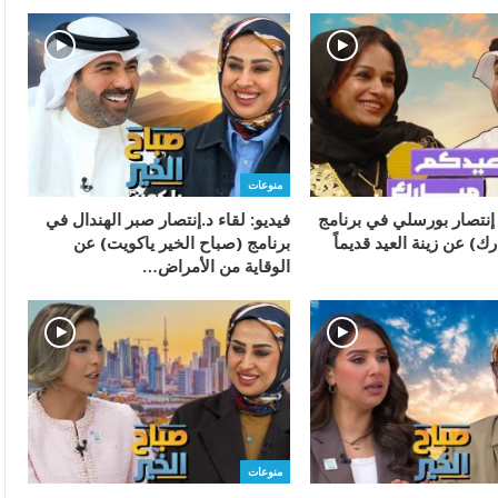
منوعات
 إنتصار بورسلي في برنامج
فيديو: لقاء د.إنتصار صبر الهندال في
ك) عن زينة العيد قديماً
برنامج (صباح الخير ياكويت) عن
الوقاية من الأمراض…
منوعات