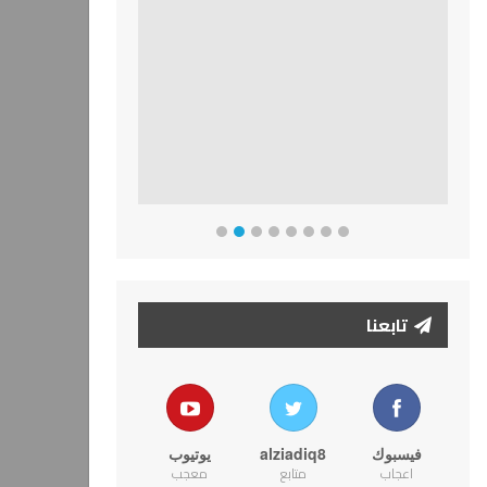
تابعنا
فيسبوك
alziadiq8
يوتيوب
اعجاب
متابع
معجب