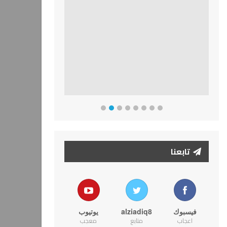
تابعنا
فيسبوك
alziadiq8
يوتيوب
اعجاب
متابع
معجب