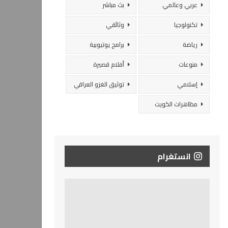
عربي وعالمي
بث مباشر
تكنولوجيا
وثائقي
رياضة
برامج يوتيوبية
منوعات
أفلام قصيرة
إسلامي
توثيق الغزو العراقي
مظاهرات الكويت
انستغرام