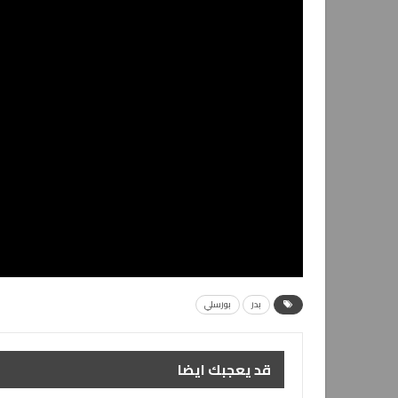
بدر
بورسلي
قد يعجبك ايضا