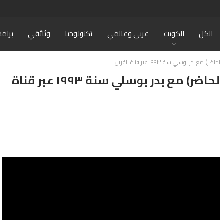
الكل
الكويت
عربي وعالمي
تكنولوجيا
وثائقي
برامج
ر بوسلي سنة ١٩٩٣ عبر قناة القرين
فيديو: سهرة منوعة (الماضي و الحاضر) مع بدر بوسلي سنة ١٩٩٣ عبر قناة