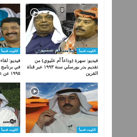
الكويت قديماً
الكويت قديماً
فيديو: سهرة (وداعاً أم عليوي) من
فيديو: لقاء
تقديم بدر بورسلي سنة ١٩٩٣ عبر قناة
في برنامج 
القرين
١٩٩٥ عن علم…
الكويت قديماً
الكويت قديماً