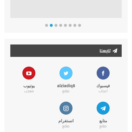
تابعنا
فيسبوك
alziadiq8
يوتيوب
اعجاب
متابع
معجب
متابع
انستغرام
متابع
متابع