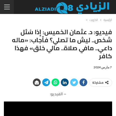
الرئيسية
الكويت
فيديو: د. عثمان الخميس: إذا سُئل
شخص.. ليش ما تصلي؟ فأجاب: «ماله
داعي.. مافي صلاة.. مالي خلق» فهذا
كافر
7 مارس 2024
مشاركة
– الفيديو: