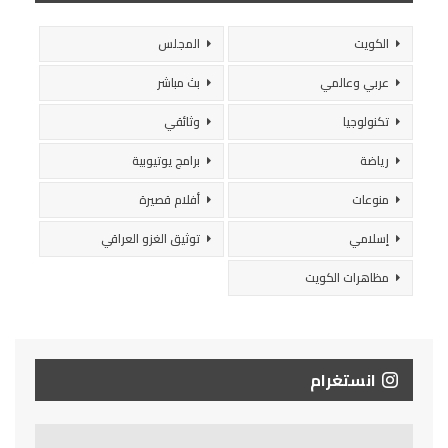
الكويت
المجلس
عربي وعالمي
بث مباشر
تكنولوجيا
وثائقي
رياضة
برامج يوتيوبية
منوعات
أفلام قصيرة
إسلامي
توثيق الغزو العراقي
مظاهرات الكويت
انستغرام