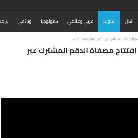
الكل
الكويت
عربي وعالمي
تكنولوجيا
وثائقي
برامج
شترك عبر تلفزيون الكويت @AsrarHayat
 افتتاح مصفاة الدقم المشترك عبر