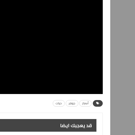
أسرار
جوهر
حيات
قد يعجبك ايضا