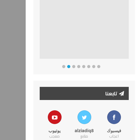
تابعنا
فيسبوك
alziadiq8
يوتيوب
اعجاب
متابع
معجب