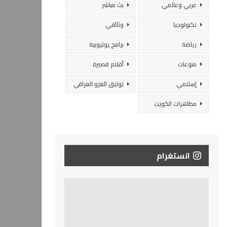
عربي وعالمي
بث مباشر
تكنولوجيا
وثائقي
رياضة
برامج يوتيوبية
منوعات
أفلام قصيرة
إسلامي
توثيق الغزو العراقي
مظاهرات الكويت
انستغرام