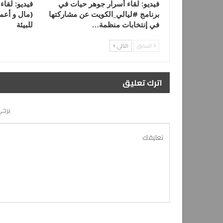
فيديو: لقاء أسرار جوهر حيات في
فيديو: لقاء
برنامج #ليالي_الكويت عن مشاركتها
(مال و أعما
في إنتخابات منظمة…
للبيئة
السابق
التالي
اترك تعليق
يرجي