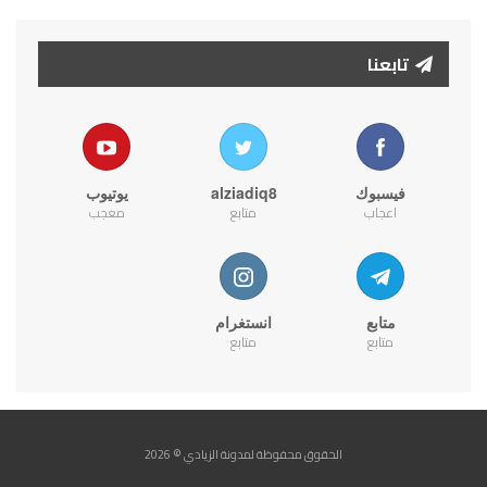
تابعنا
فيسبوك
alziadiq8
يوتيوب
اعجاب
متابع
معجب
متابع
انستغرام
متابع
متابع
الحقوق محفوظة لمدونة الزيادي © 2026