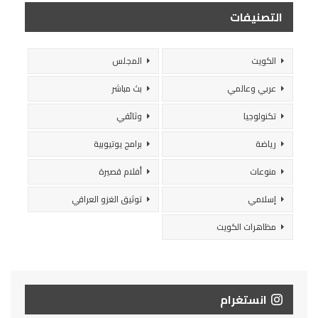
التصنيفات
الكويت
المجلس
عربي وعالمي
بث مباشر
تكنولوجيا
وثائقي
رياضة
برامج يوتيوبية
منوعات
أفلام قصيرة
إسلامي
توثيق الغزو العراقي
مظاهرات الكويت
انستغرام